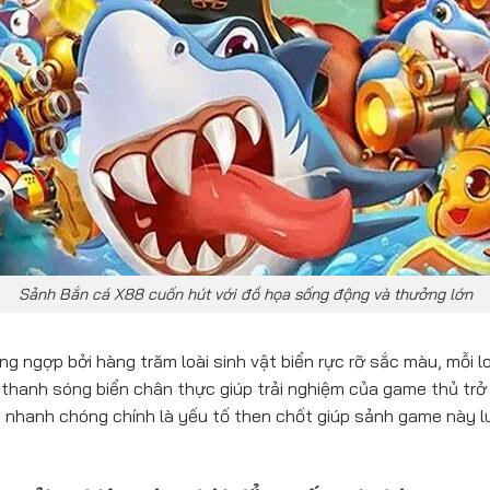
Sảnh Bắn cá X88 cuốn hút với đồ họa sống động và thưởng lớn
áng ngợp bởi hàng trăm loài sinh vật biển rực rỡ sắc màu, mỗi l
 thanh sóng biển chân thực giúp trải nghiệm của game thủ trở
iền nhanh chóng chính là yếu tố then chốt giúp sảnh game này l