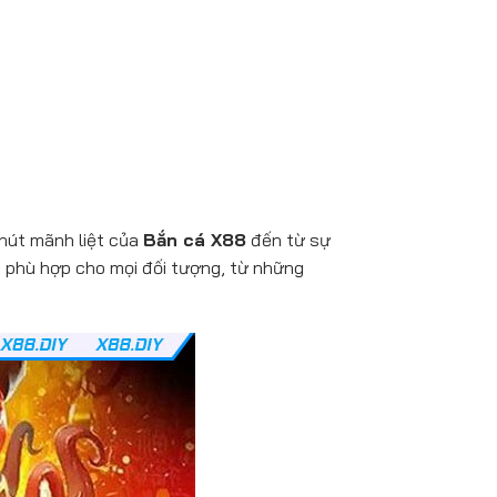
 hút mãnh liệt của
Bắn cá X88
đến từ sự
i phù hợp cho mọi đối tượng, từ những