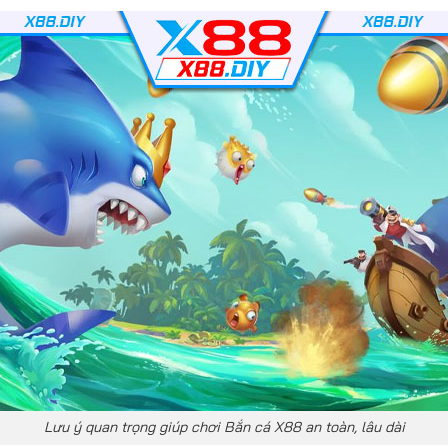
Lưu ý quan trọng giúp chơi Bắn cá X88 an toàn, lâu dài