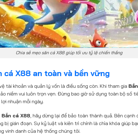
Chia sẻ mẹo săn cá X88 giúp tối ưu tỷ lệ chiến thắng
n cá X88 an toàn và bền vững
o vệ tài khoản và quản lý vốn là điều sống còn. Khi tham gia
Bắn
ảo niềm vui luôn trọn vẹn.
Đừng bao giờ sử dụng toàn bộ số tiề
 lợi nhuận mỗi ngày.
g
Bắn cá X88
, hãy dừng lại để bảo toàn thành quả. Bên cạnh đ
 bị gián đoạn. Sự kỷ luật và kiên trì chính là chìa khóa giúp 
g vinh danh của hệ thống chúng tôi.