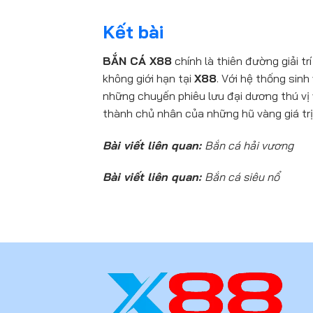
Kết bài
BẮN CÁ X88
chính là thiên đường giải 
không giới hạn tại
X88
. Với hệ thống sinh
những chuyến phiêu lưu đại dương thú vị 
thành chủ nhân của những hũ vàng giá trị
Bài viết liên quan:
Bắn cá hải vương
Bài viết liên quan:
Bắn cá siêu nổ