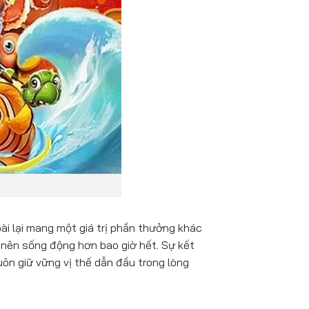
oài lại mang một giá trị phần thưởng khác
 nên sống động hơn bao giờ hết. Sự kết
uôn giữ vững vị thế dẫn đầu trong lòng