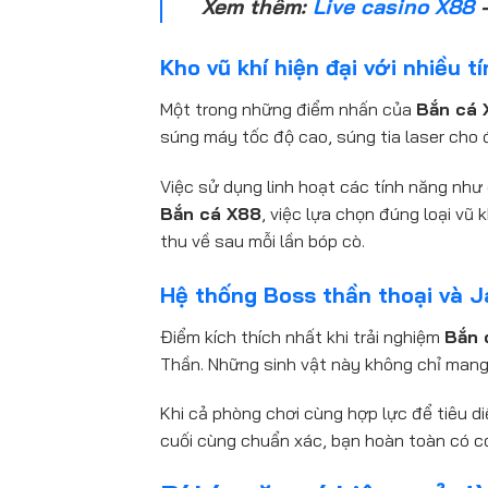
Xem thêm:
Live casino X88
–
Kho vũ khí hiện đại với nhiều t
Một trong những điểm nhấn của
Bắn cá 
súng máy tốc độ cao, súng tia laser cho 
Việc sử dụng linh hoạt các tính năng như
Bắn cá X88
, việc lựa chọn đúng loại vũ
thu về sau mỗi lần bóp cò.
Hệ thống Boss thần thoại và 
Điểm kích thích nhất khi trải nghiệm
Bắn 
Thần. Những sinh vật này không chỉ mang
Khi cả phòng chơi cùng hợp lực để tiêu d
cuối cùng chuẩn xác, bạn hoàn toàn có cơ 