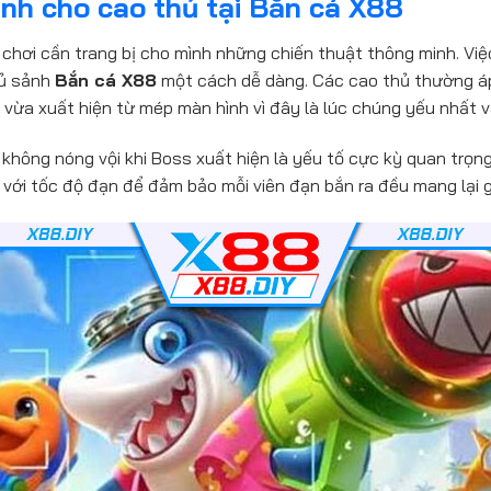
ành cho cao thủ tại Bắn cá X88
ời chơi cần trang bị cho mình những chiến thuật thông minh. Việ
hủ sảnh
Bắn cá X88
một cách dễ dàng.
Các cao thủ thường áp
 vừa xuất hiện từ mép màn hình vì đây là lúc chúng yếu nhất v
h, không nóng vội khi Boss xuất hiện là yếu tố cực kỳ quan trọn
ới tốc độ đạn để đảm bảo mỗi viên đạn bắn ra đều mang lại giá