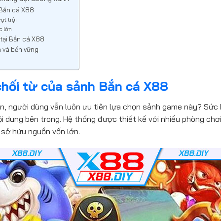
 Bắn cá X88
ợt trội
c lớn
 tại Bắn cá X88
n và bền vững
chối từ của sảnh Bắn cá X88
ến, người dùng vẫn luôn ưu tiên lựa chọn sảnh game này? Sức
ội dung bên trong.
Hệ thống được thiết kế với nhiều phòng chơ
 sở hữu nguồn vốn lớn.