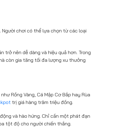
Người chơi có thể lựa chọn từ các loại
ăn trở nên dễ dàng và hiệu quả hơn. Trong
 mà còn gia tăng tối đa lượng xu thưởng
ng như Rồng Vàng, Cá Mập Cơ Bắp hay Rùa
ckpot
trị giá hàng trăm triệu đồng.
i động và hào hứng. Chỉ cần một phát đạn
oa tột độ cho người chiến thắng.