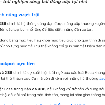
 trải nghiệm sòng bài đẳng cấp tại nhà
ính năng vượt trội
X88
chính là hệ thống súng đạn được nâng cấp thường xuyên. 
đến các loại bom nổ rộng để tiêu diệt những đàn cá lớn.
 đóng băng mục tiêu hay khóa mục tiêu giúp cho quá trình đi s
 khí cho từng mục tiêu cụ thể không chỉ giúp bạn tiết kiệm đạn
Jackpot cực lớn
cá X88
chính là sự xuất hiện bất ngờ của các loài Boss khủ
 lại thử thách cực đại mà còn đi kèm với những hũ thưởng
Ja
iệt Boss trong
Bắn cá X88
, bầu không khí trở nên vô cùng sô
hội đổi đời chỉ trong một tích tắc, mang lại cảm giác thăng h