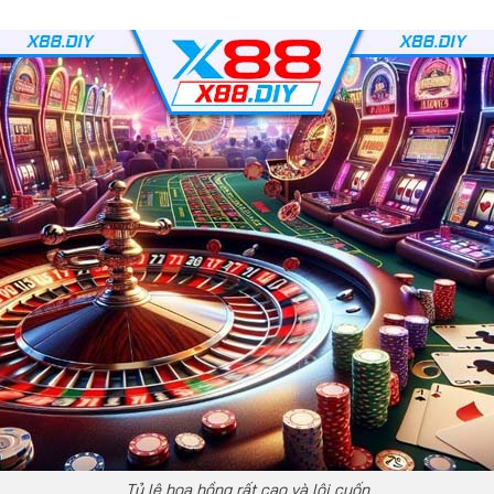
Tỷ lệ hoa hồng rất cao và lôi cuốn