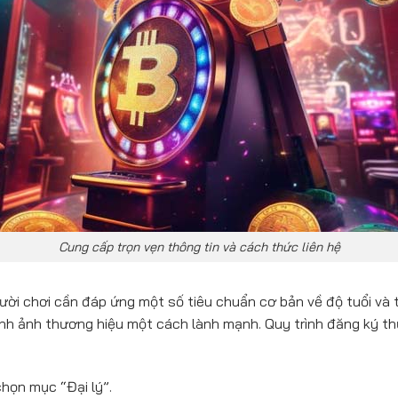
Cung cấp trọn vẹn thông tin và cách thức liên hệ
gười chơi cần đáp ứng một số tiêu chuẩn cơ bản về độ tuổi và
hình ảnh thương hiệu một cách lành mạnh. Quy trình đăng ký t
chọn mục “Đại lý”.