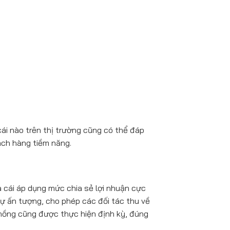
cái nào trên thị trường cũng có thể đáp
hách hàng tiềm năng.
à cái áp dụng mức chia sẻ lợi nhuận cực
ự ấn tượng, cho phép các đối tác thu về
 hồng cũng được thực hiện định kỳ, đúng