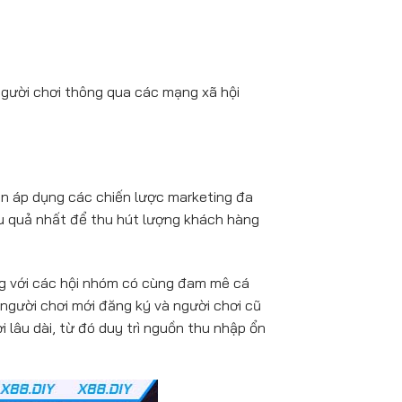
người chơi thông qua các mạng xã hội
n áp dụng các chiến lược marketing đa
ệu quả nhất để thu hút lượng khách hàng
g với các hội nhóm có cùng đam mê cá
người chơi mới đăng ký và người chơi cũ
i lâu dài, từ đó duy trì nguồn thu nhập ổn