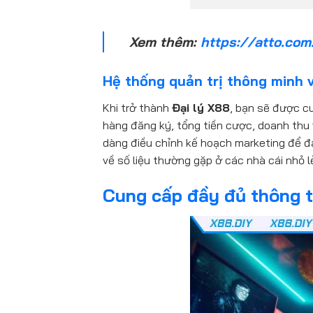
Xem thêm:
https://atto.com
Hệ thống quản trị thông minh 
Khi trở thành
Đại lý X88
, bạn sẽ được cu
hàng đăng ký, tổng tiền cược, doanh thu v
dàng điều chỉnh kế hoạch marketing để đạt
về số liệu thường gặp ở các nhà cái nhỏ l
Cung cấp đầy đủ thông t