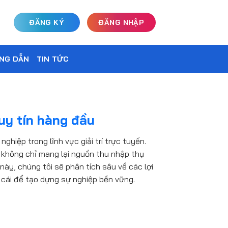
ĐĂNG KÝ
ĐĂNG NHẬP
NG DẪN
TIN TỨC
uy tín hàng đầu
hiệp trong lĩnh vực giải trí trực tuyến.
không chỉ mang lại nguồn thu nhập thụ
này, chúng tôi sẽ phân tích sâu về các lợi
à cái để tạo dựng sự nghiệp bền vững.