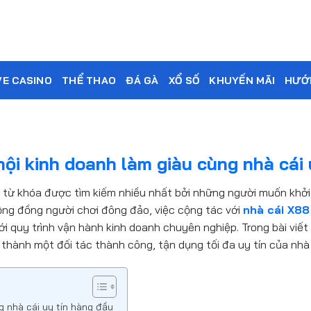
VE CASINO
THỂ THAO
ĐÁ GÀ
XỔ SỐ
KHUYẾN MÃI
HƯỚ
hội kinh doanh làm giàu cùng nhà cái 
từ khóa được tìm kiếm nhiều nhất bởi những người muốn khởi ng
ng đồng người chơi đông đảo, việc cộng tác với
nhà cái
X88
i quy trình vận hành kinh doanh chuyên nghiệp. Trong bài viết 
rở thành một đối tác thành công, tận dụng tối đa uy tín của nh
g nhà cái uy tín hàng đầu