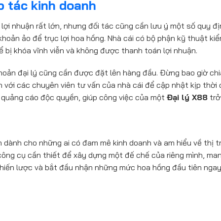
p tác kinh doanh
lợi nhuận rất lớn, nhưng đối tác cũng cần lưu ý một số quy đ
khoản ảo để trục lợi hoa hồng. Nhà cái có bộ phận kỹ thuật kiể
hể bị khóa vĩnh viễn và không được thanh toán lợi nhuận.
khoản đại lý cũng cần được đặt lên hàng đầu. Đừng bao giờ ch
n với các chuyên viên tư vấn của nhà cái để cập nhật kịp thời
h quảng cáo độc quyền, giúp công việc của một
Đại lý X88
trở
 dành cho những ai có đam mê kinh doanh và am hiểu về thị trư
 công cụ cần thiết để xây dựng một đế chế của riêng mình, man
chiến lược và bắt đầu nhận những mức hoa hồng đầu tiên ngay