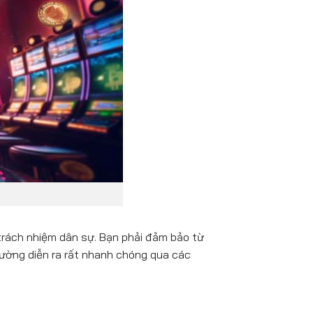
 trách nhiệm dân sự. Bạn phải đảm bảo từ
hường diễn ra rất nhanh chóng qua các