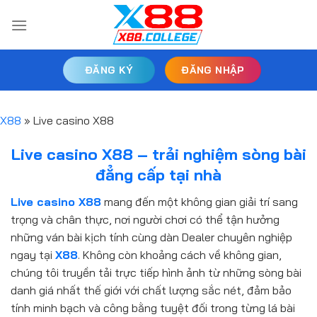
Bỏ
qua
nội
dung
ĐĂNG KÝ
ĐĂNG NHẬP
X88
»
Live casino X88
Live casino X88 – trải nghiệm sòng bài
đẳng cấp tại nhà
Live casino X88
mang đến một không gian giải trí sang
trọng và chân thực, nơi người chơi có thể tận hưởng
những ván bài kịch tính cùng dàn Dealer chuyên nghiệp
ngay tại
X88
. Không còn khoảng cách về không gian,
chúng tôi truyền tải trực tiếp hình ảnh từ những sòng bài
danh giá nhất thế giới với chất lượng sắc nét, đảm bảo
tính minh bạch và công bằng tuyệt đối trong từng lá bài