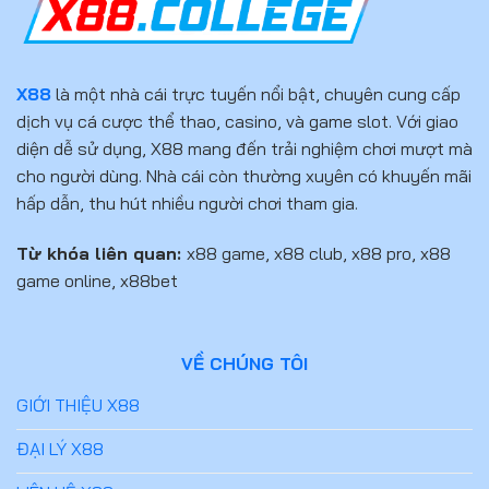
X88
là một nhà cái trực tuyến nổi bật, chuyên cung cấp
dịch vụ cá cược thể thao, casino, và game slot. Với giao
diện dễ sử dụng, X88 mang đến trải nghiệm chơi mượt mà
cho người dùng. Nhà cái còn thường xuyên có khuyến mãi
hấp dẫn, thu hút nhiều người chơi tham gia.
Từ khóa liên quan:
x88 game, x88 club, x88 pro, x88
game online, x88bet
VỀ CHÚNG TÔI
GIỚI THIỆU X88
ĐẠI LÝ X88