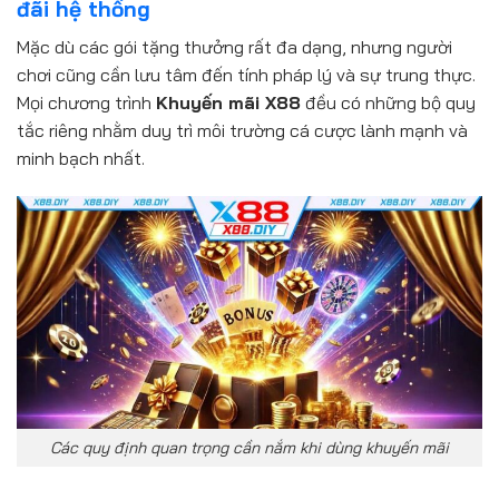
đãi hệ thống
Mặc dù các gói tặng thưởng rất đa dạng, nhưng người
chơi cũng cần lưu tâm đến tính pháp lý và sự trung thực.
Mọi chương trình
Khuyến mãi X88
đều có những bộ quy
tắc riêng nhằm duy trì môi trường cá cược lành mạnh và
minh bạch nhất.
Các quy định quan trọng cần nắm khi dùng khuyến mãi