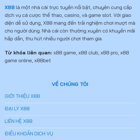
X88
là một nhà cái trực tuyến nổi bật, chuyên cung cấp
dịch vụ cá cược thể thao, casino, và game slot. Với giao
diện dễ sử dụng, X88 mang đến trải nghiệm chơi mượt mà
cho người dùng. Nhà cái còn thường xuyên có khuyến mãi
hấp dẫn, thu hút nhiều người chơi tham gia.
Từ khóa liên quan:
x88 game, x88 club, x88 pro, x88
game online, x88bet
VỀ CHÚNG TÔI
GIỚI THIỆU X88
ĐẠI LÝ X88
LIÊN HỆ X88
ĐIỀU KHOẢN DỊCH VỤ