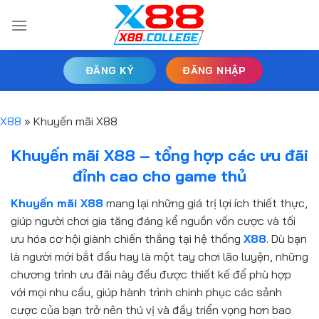
Bỏ
qua
nội
dung
ĐĂNG KÝ
ĐĂNG NHẬP
X88
»
Khuyến mãi X88
Khuyến mãi X88 – tổng hợp các ưu đãi
đỉnh cao cho game thủ
Khuyến mãi X88
mang lại những giá trị lợi ích thiết thực,
giúp người chơi gia tăng đáng kể nguồn vốn cược và tối
ưu hóa cơ hội giành chiến thắng tại hệ thống
X88
. Dù bạn
là người mới bắt đầu hay là một tay chơi lão luyện, những
chương trình ưu đãi này đều được thiết kế để phù hợp
với mọi nhu cầu, giúp hành trình chinh phục các sảnh
cược của bạn trở nên thú vị và đầy triển vọng hơn bao