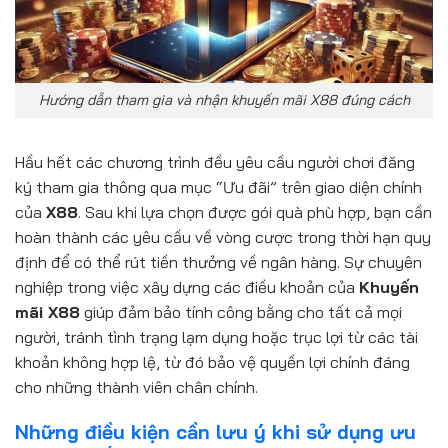
Hướng dẫn tham gia và nhận khuyến mãi X88 đúng cách
Hầu hết các chương trình đều yêu cầu người chơi đăng
ký tham gia thông qua mục “Ưu đãi” trên giao diện chính
của
X88
. Sau khi lựa chọn được gói quà phù hợp, bạn cần
hoàn thành các yêu cầu về vòng cược trong thời hạn quy
định để có thể rút tiền thưởng về ngân hàng. Sự chuyên
nghiệp trong việc xây dựng các điều khoản của
Khuyến
mãi X88
giúp đảm bảo tính công bằng cho tất cả mọi
người, tránh tình trạng lạm dụng hoặc trục lợi từ các tài
khoản không hợp lệ, từ đó bảo vệ quyền lợi chính đáng
cho những thành viên chân chính.
Những điều kiện cần lưu ý khi sử dụng ưu