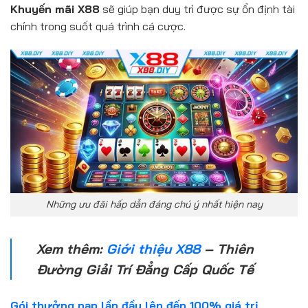
Khuyến mãi X88
sẽ giúp bạn duy trì được sự ổn định tài
chính trong suốt quá trình cá cược.
Những ưu đãi hấp dẫn đáng chú ý nhất hiện nay
Xem thêm:
Giới thiệu X88
– Thiên
Đường Giải Trí Đẳng Cấp Quốc Tế
Gói thưởng nạp lần đầu lên đến 100% giá trị