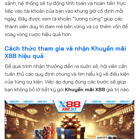
sảnh, hệ thống sẽ tự động tính toán và hoàn tiền trực
tiếp vào tài khoản của bạn vào khung giờ cố định mỗi
ngày. Đây được xem là khoản “lương cứng” giúp các
thành viên duy trì đam mê bền vững và có thêm vốn để
xoay vòng cược hiệu quả hơn.
Cách thức tham gia và nhận Khuyến mãi
X88 hiệu quả
Để quá trình nhận thưởng diễn ra suôn sẻ, hội viên cần
tuân thủ các quy định chung và tìm hiểu kỹ về điều kiện
của từng sự kiện. Việc áp dụng đúng các bước sẽ giúp
bạn không bỏ lỡ bất kỳ gói
Khuyến mãi X88
giá trị nào.