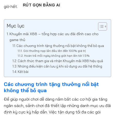
RÚT GỌN BẰNG AI
giờ hết.
Mục lục
Khuyến mãi X88 – tổng hợp các ưu đãi đỉnh cao cho
game thủ
Các chương trình tặng thưởng nổi bật không thể bỏ qua
Gói thưởng nạp lần đầu lên đến 100% giá trị
Hoàn trả mỗi ngày không giới hạn lên tới 1.5%
Cách thức tham gia và nhận Khuyến mãi X88 hiệu quả
Những điều kiện cần lưu ý khi sử dụng ưu đãi hệ thống
Kết bài
Các chương trình tặng thưởng nổi bật
không thể bỏ qua
Để giúp người chơi dễ dàng nắm bắt các cơ hội gia tăng
ngân sách, sảnh chơi đã thiết lập những danh mục ưu đãi
định kỳ cực kỳ hấp dẫn. Việc tận dụng tối đa các gói