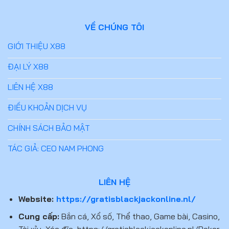
VỀ CHÚNG TÔI
GIỚI THIỆU X88
ĐẠI LÝ X88
LIÊN HỆ X88
ĐIỀU KHOẢN DỊCH VỤ
CHÍNH SÁCH BẢO MẬT
TÁC GIẢ: CEO NAM PHONG
LIÊN HỆ
Website:
https://gratisblackjackonline.nl/
Cung cấp:
Bắn cá, Xổ số, Thể thao, Game bài, Casino,