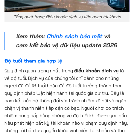
Tổng quát trong Điều khoản dịch vụ liên quan tài khoản
Xem thêm:
Chính sách bảo mật
và
cam kết bảo vệ dữ liệu update 2026
Độ tuổi tham gia hợp lệ
Quy định quan trọng nhất trong
đ
iều khoản dịch vụ
là
về độ tuổi. Dịch vụ của chúng tôi chỉ dành cho những
người đã đủ 18 tuổi hoặc đủ độ tuổi trưởng thành theo
quy định pháp luật hiện hành tại quốc gia cư trú. Đây là
cam kết của hệ thống đối với trách nhiệm xã hội và ngăn
chặn vị thành niên tiếp cận cờ bạc. Người chơi có trách
nhiệm cung cấp bằng chứng về độ tuổi khi được yêu cầu.
Nếu phát hiện bất kỳ tài khoản nào vi phạm quy định này,
chúng tôi bảo lưu quyền khóa vĩnh viễn tài khoản và thu