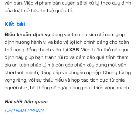
văn bản. Việc vi phạm bản quyền sẽ bị xử lý theo quy định
của luật sở hữu trí tuệ quốc tế.
Kết bài
Điều khoản dịch vụ
đóng vai trò như kim chỉ nam giúp
định hướng hành vi và bảo vệ lợi ích chính đáng cho toàn
thể cộng đồng thành viên tại
X88
. Việc tuân thủ các quy
định này giúp bạn tránh rủi ro và đảm bảo quá trình tham
gia an toàn pháp lý mà còn góp phần xây dựng một sân
chơi lành mạnh, đẳng cấp và chuyên nghiệp. Chúng tôi hy
vọng rằng, với sự thấu hiểu và hợp tác tích cực từ phía
người chơi, hệ thống sẽ ngày càng phát triển vững mạnh.
Bài viết liên quan:
CEO NAM PHONG