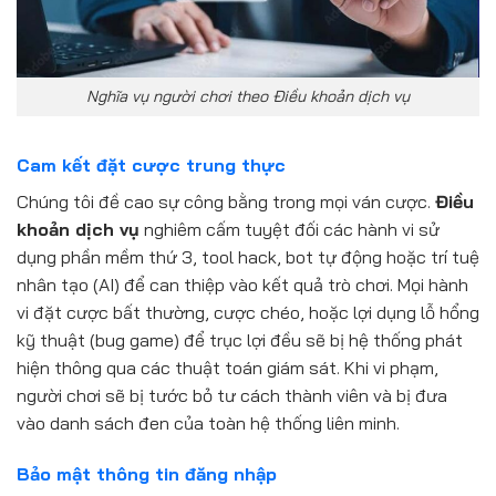
Nghĩa vụ người chơi theo Điều khoản dịch vụ
Cam kết đặt cược trung thực
Chúng tôi đề cao sự công bằng trong mọi ván cược.
Điều
khoản dịch vụ
nghiêm cấm tuyệt đối các hành vi sử
dụng phần mềm thứ 3, tool hack, bot tự động hoặc trí tuệ
nhân tạo (AI) để can thiệp vào kết quả trò chơi. Mọi hành
vi đặt cược bất thường, cược chéo, hoặc lợi dụng lỗ hổng
kỹ thuật (bug game) để trục lợi đều sẽ bị hệ thống phát
hiện thông qua các thuật toán giám sát. Khi vi phạm,
người chơi sẽ bị tước bỏ tư cách thành viên và bị đưa
vào danh sách đen của toàn hệ thống liên minh.
Bảo mật thông tin đăng nhập