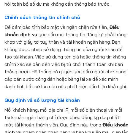
hồi toàn bộ số dư mà không cần thông báo trước.
Chính sách thông tin chính chủ
Để đảm bảo tính bảo mật và ngăn chặn rửa tiền,
Điều
khoản dịch vụ
yêu cầu mọi thông tin đăng ký phải trùng
khớp với giấy tờ tùy thân và tài khoản ngân hàng. Bạn
không được phép sử dụng thông tin của người khác để
tạo tài khoản. Việc sử dụng tên giả hoặc thông tin không
chính xác sẽ dẫn đến việc bị từ chối thanh toán khi bạn
thắng cược. Hệ thống có quyền yêu cầu người chơi cung
cấp căn cước công dân hoặc bằng lái xe để xác minh
danh tính bất cứ lúc nào nếu phát hiện dấu hiệu khả nghi.
Quy định về số lượng tài khoản
Mỗi khách hàng, mỗi địa chỉ IP, mỗi số điện thoại và mỗi
tài khoản ngân hàng chỉ được phép đăng ký duy nhất
một tài khoản thành viên. Quy định này trong
Điều khoản
dịch vụ
nhằm ngăn chặn hành vi bào khuyến mãi, gian lận