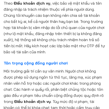
Theo
Điều khoản dịch vụ
, việc bảo vệ mật khẩu và tên
đăng nhập là trách nhiệm thuộc về phía người dùng.
Chúng tôi khuyến cáo bạn không nên chia sẻ tài khoản
cho bất kỳ ai, kể cả người thân hay bạn bè. Trong trường
hợp tài khoản bị xâm nhập do lỗi chủ quan của người chơi
(như lộ mật khẩu, đăng nhập trên thiết bị lạ không đăng
xuất), hệ thống sẽ không chịu trách nhiệm hoàn trả số
tiền bị mất. Hãy kích hoạt các lớp bảo mật như OTP để tự
bảo vệ tài sản của mình.
Tôn trọng cộng đồng người chơi
Môi trường giải trí cần sự văn minh. Người chơi không
được phép sử dụng ngôn từ thô tục, lăng mạ, xúc phạm
nhân viên hỗ trợ hoặc các người chơi khác trong phòng
chat. Các hành vi quấy rối, phân biệt chủng tộc hoặc tôn
giáo đều vi phạm tiêu chuẩn cộng đồng được quy định rõ
trong
Điều khoản dịch vụ
. Tùy mức độ vi phạm, tài
khoản có thể bị khóa chat tạm thời hoặc cấm truy cập