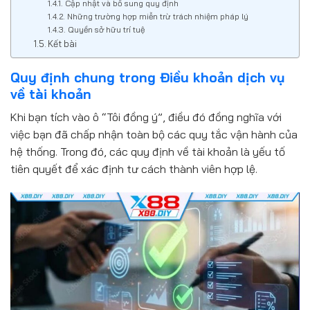
Cập nhật và bổ sung quy định
Những trường hợp miễn trừ trách nhiệm pháp lý
Quyền sở hữu trí tuệ
Kết bài
Quy định chung trong Điều khoản dịch vụ
về tài khoản
Khi bạn tích vào ô “Tôi đồng ý”, điều đó đồng nghĩa với
việc bạn đã chấp nhận toàn bộ các quy tắc vận hành của
hệ thống. Trong đó, các quy định về tài khoản là yếu tố
tiên quyết để xác định tư cách thành viên hợp lệ.