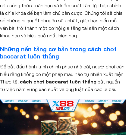
các công thức toán học và kiểm soát tâm lý thép chính
là chìa khóa để bạn làm chủ bàn cược. Chúng tôi sẽ chia
sẻ những bí quyết chuyên sâu nhất, giúp bạn biến mỗi
ván bài trở thành một cơ hội gia tăng tài sản một cách
khoa học và hiệu quả nhất hiện nay.
Những nền tảng cơ bản trong cách chơi
baccarat luôn thắng
Để bắt đầu hành trình chinh phục nhà cái, người chơi cần
hiểu rằng không có một phép màu nào tự nhiên xuất hiện.
Thực tế,
cách chơi baccarat luôn thắng
bắt nguồn
từ việc nắm vững xác suất và quy luật của các lá bài.