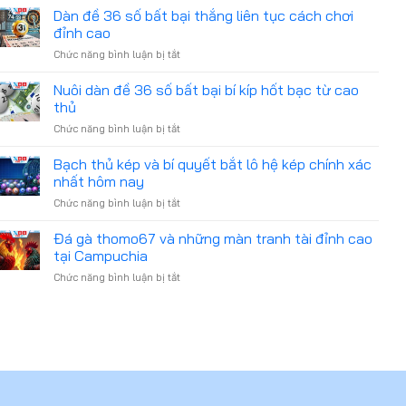
thủ
Dàn đề 36 số bất bại thắng liên tục cách chơi
ngày
chơi
khung
chiến
đỉnh cao
của
3
thuật
đại
ở
Chức năng bình luận bị tắt
ngày
thắng
gia
Dàn
miễn
lãi
đề
Nuôi dàn đề 36 số bất bại bí kíp hốt bạc từ cao
phí
đều
36
cách
thủ
số
chơi
ở
Chức năng bình luận bị tắt
bất
an
Nuôi
bại
toàn,
dàn
Bạch thủ kép và bí quyết bắt lô hệ kép chính xác
thắng
lãi
đề
liên
nhất hôm nay
cao
36
tục
ở
Chức năng bình luận bị tắt
số
cách
Bạch
bất
chơi
thủ
Đá gà thomo67 và những màn tranh tài đỉnh cao
bại
đỉnh
kép
bí
tại Campuchia
cao
và
kíp
ở
Chức năng bình luận bị tắt
bí
hốt
Đá
quyết
bạc
gà
bắt
từ
thomo67
lô
cao
và
hệ
thủ
những
kép
màn
chính
tranh
xác
tài
nhất