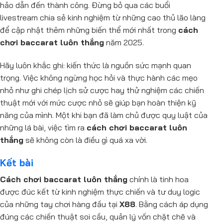
hảo dẫn đến thành công. Đừng bỏ qua các buổi
livestream chia sẻ kinh nghiệm từ những cao thủ lão làng
để cập nhật thêm những biến thể mới nhất trong
cách
chơi baccarat luôn thắng
năm 2025.
Hãy luôn khắc ghi: kiến thức là nguồn sức mạnh quan
trọng. Việc không ngừng học hỏi và thực hành các mẹo
nhỏ như ghi chép lịch sử cược hay thử nghiệm các chiến
thuật mới với mức cược nhỏ sẽ giúp bạn hoàn thiện kỹ
năng của mình. Một khi bạn đã làm chủ được quy luật của
những lá bài, việc tìm ra
cách chơi baccarat luôn
thắng
sẽ không còn là điều gì quá xa vời.
Kết bài
Cách chơi baccarat luôn thắng
chính là tinh hoa
được đúc kết từ kinh nghiệm thực chiến và tư duy logic
của những tay chơi hàng đầu tại
X88
. Bằng cách áp dụng
đúng các chiến thuật soi cầu, quản lý vốn chặt chẽ và