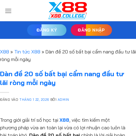
Bỏ
qua
nội
dung
ĐĂNG KÝ
ĐĂNG NHẬP
X88
»
Tin tức X88
»
Dàn đề 20 số bất bại cẩm nang đầu tư lãi
ròng mỗi ngày
Dàn đề 20 số bất bại cẩm nang đầu tư
lãi ròng mỗi ngày
ĐĂNG VÀO
THÁNG 1 22, 2026
BỞI
ADMIN
Trong giới giải trí số học tại
X88
, việc tìm kiếm một
phương pháp vừa an toàn lại vừa có lợi nhuận cao luôn là
bài toán khó.
Dàn đề 20 số bất bại
chính là lời giải hoàn