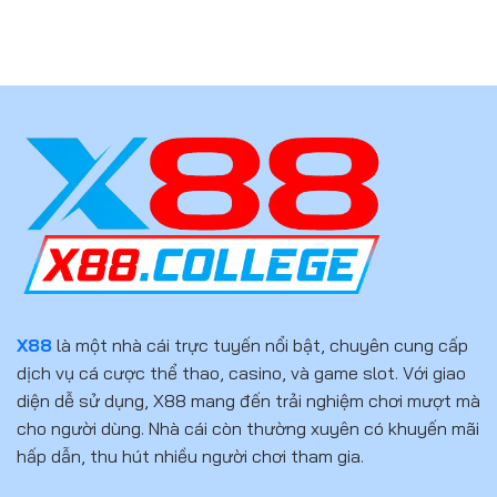
gà
bắt
từ
thomo67
lô
cao
và
hệ
thủ
những
kép
màn
chính
tranh
xác
tài
nhất
đỉnh
hôm
cao
nay
tại
Campuchia
X88
là một nhà cái trực tuyến nổi bật, chuyên cung cấp
dịch vụ cá cược thể thao, casino, và game slot. Với giao
diện dễ sử dụng, X88 mang đến trải nghiệm chơi mượt mà
cho người dùng. Nhà cái còn thường xuyên có khuyến mãi
hấp dẫn, thu hút nhiều người chơi tham gia.