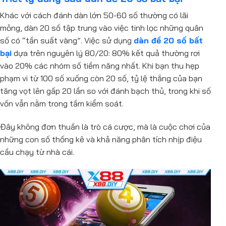
Khác với cách đánh dàn lớn 50-60 số thường có lãi
mỏng, dàn 20 số tập trung vào việc tinh lọc những quân
số có “tần suất vàng”. Việc sử dụng
dàn đề 20 số bất
bại
dựa trên nguyên lý 80/20: 80% kết quả thường rơi
vào 20% các nhóm số tiềm năng nhất. Khi bạn thu hẹp
phạm vi từ 100 số xuống còn 20 số, tỷ lệ thắng của bạn
tăng vọt lên gấp 20 lần so với đánh bạch thủ, trong khi số
vốn vẫn nằm trong tầm kiểm soát.
Đây không đơn thuần là trò cá cược, mà là cuộc chơi của
những con số thống kê và khả năng phân tích nhịp điệu
cầu chạy từ nhà cái.