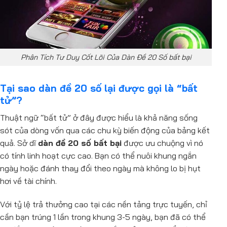
Phân Tích Tư Duy Cốt Lõi Của Dàn Đề 20 Số bất bại
Tại sao dàn đề 20 số lại được gọi là “bất
tử”?
Thuật ngữ “bất tử” ở đây được hiểu là khả năng sống
sót của dòng vốn qua các chu kỳ biến động của bảng kết
quả. Sở dĩ
dàn đề 20 số bất bại
được ưu chuộng vì nó
có tính linh hoạt cực cao. Bạn có thể nuôi khung ngắn
ngày hoặc đánh thay đổi theo ngày mà không lo bị hụt
hơi về tài chính.
Với tỷ lệ trả thưởng cao tại các nền tảng trực tuyến, chỉ
cần bạn trúng 1 lần trong khung 3-5 ngày, bạn đã có thể