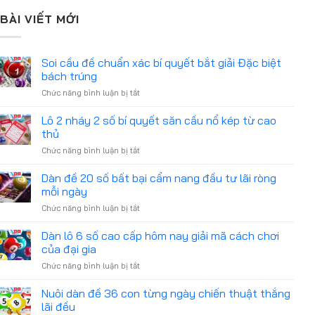
BÀI VIẾT MỚI
Soi cầu đề chuẩn xác bí quyết bắt giải Đặc biệt
bách trúng
ở
Chức năng bình luận bị tắt
Soi
cầu
Lô 2 nháy 2 số bí quyết săn cầu nổ kép từ cao
đề
thủ
chuẩn
ở
Chức năng bình luận bị tắt
xác
Lô
bí
2
Dàn đề 20 số bất bại cẩm nang đầu tư lãi ròng
quyết
nháy
bắt
mỗi ngày
2
giải
ở
Chức năng bình luận bị tắt
số
Đặc
Dàn
bí
biệt
đề
Dàn lô 6 số cao cấp hôm nay giải mã cách chơi
quyết
bách
20
săn
của đại gia
trúng
số
cầu
ở
Chức năng bình luận bị tắt
bất
nổ
Dàn
bại
kép
lô
Nuôi dàn đề 36 con từng ngày chiến thuật thắng
cẩm
từ
6
nang
lãi đều
cao
số