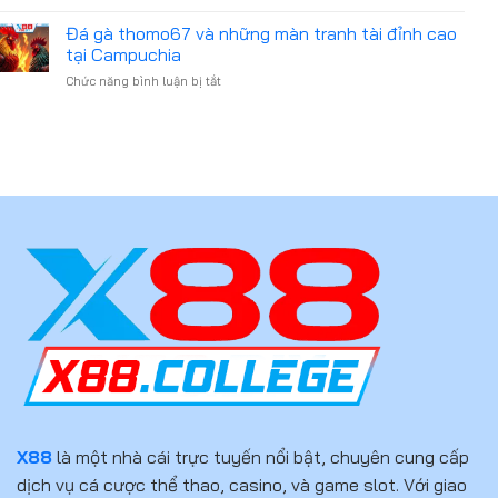
Bạch
bất
chơi
thủ
Đá gà thomo67 và những màn tranh tài đỉnh cao
bại
đỉnh
kép
bí
tại Campuchia
cao
và
kíp
ở
Chức năng bình luận bị tắt
bí
hốt
Đá
quyết
bạc
gà
bắt
từ
thomo67
lô
cao
và
hệ
thủ
những
kép
màn
chính
tranh
xác
tài
nhất
đỉnh
hôm
cao
nay
tại
Campuchia
X88
là một nhà cái trực tuyến nổi bật, chuyên cung cấp
dịch vụ cá cược thể thao, casino, và game slot. Với giao