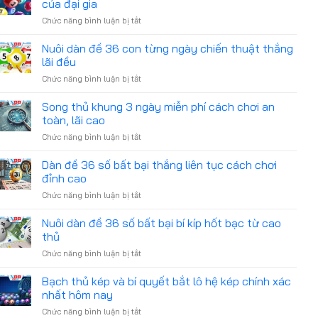
săn
của đại gia
trúng
số
cầu
ở
Chức năng bình luận bị tắt
bất
nổ
Dàn
bại
kép
lô
Nuôi dàn đề 36 con từng ngày chiến thuật thắng
cẩm
từ
6
nang
lãi đều
cao
số
đầu
thủ
ở
Chức năng bình luận bị tắt
cao
tư
Nuôi
cấp
lãi
dàn
Song thủ khung 3 ngày miễn phí cách chơi an
hôm
ròng
đề
nay
toàn, lãi cao
mỗi
36
giải
ngày
ở
Chức năng bình luận bị tắt
con
mã
Song
từng
cách
thủ
Dàn đề 36 số bất bại thắng liên tục cách chơi
ngày
chơi
khung
chiến
đỉnh cao
của
3
thuật
đại
ở
Chức năng bình luận bị tắt
ngày
thắng
gia
Dàn
miễn
lãi
đề
Nuôi dàn đề 36 số bất bại bí kíp hốt bạc từ cao
phí
đều
36
cách
thủ
số
chơi
ở
Chức năng bình luận bị tắt
bất
an
Nuôi
bại
toàn,
dàn
Bạch thủ kép và bí quyết bắt lô hệ kép chính xác
thắng
lãi
đề
liên
nhất hôm nay
cao
36
tục
ở
Chức năng bình luận bị tắt
số
cách