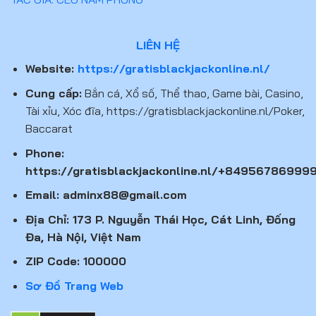
LIÊN HỆ
Website:
https://gratisblackjackonline.nl/
Cung cấp:
Bắn cá, Xổ số, Thể thao, Game bài, Casino,
Tài xỉu, Xóc đĩa, https://gratisblackjackonline.nl/Poker,
Baccarat
Phone:
https://gratisblackjackonline.nl/+84956786999
Email:
adminx88@gmail.com
Địa Chỉ: 173 P. Nguyễn Thái Học, Cát Linh, Đống
Đa, Hà Nội, Việt Nam
ZIP Code: 100000
Sơ Đồ Trang Web