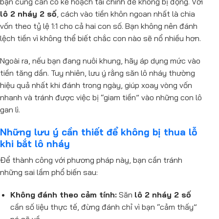
bạn cũng cần có kế hoạch tài chính để không bị động. Với
lô 2 nháy 2 số
, cách vào tiền khôn ngoan nhất là chia
vốn theo tỷ lệ 1:1 cho cả hai con số. Bạn không nên đánh
lệch tiền vì không thể biết chắc con nào sẽ nổ nhiều hơn.
Ngoài ra, nếu bạn đang nuôi khung, hãy áp dụng mức vào
tiền tăng dần. Tuy nhiên, lưu ý rằng săn lô nháy thường
hiệu quả nhất khi đánh trong ngày, giúp xoay vòng vốn
nhanh và tránh được việc bị “giam tiền” vào những con lô
gan lì.
Những lưu ý cần thiết để không bị thua lỗ
khi bắt lô nháy
Để thành công với phương pháp này, bạn cần tránh
những sai lầm phổ biến sau:
Không đánh theo cảm tính:
Săn
lô 2 nháy 2 số
cần số liệu thực tế, đừng đánh chỉ vì bạn “cảm thấy”