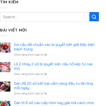
TÌM KIẾM
BÀI VIẾT MỚI
Soi cầu đề chuẩn xác bí quyết bắt giải Đặc biệt
bách trúng
ở
Chức năng bình luận bị tắt
Soi
cầu
Lô 2 nháy 2 số bí quyết săn cầu nổ kép từ cao
đề
thủ
chuẩn
ở
Chức năng bình luận bị tắt
xác
Lô
bí
2
Dàn đề 20 số bất bại cẩm nang đầu tư lãi ròng
quyết
nháy
bắt
mỗi ngày
2
giải
ở
Chức năng bình luận bị tắt
số
Đặc
Dàn
bí
biệt
đề
Dàn lô 6 số cao cấp hôm nay giải mã cách chơi
quyết
bách
20