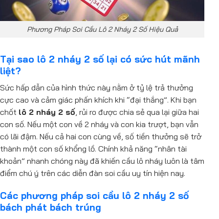
Phương Pháp Soi Cầu Lô 2 Nháy 2 Số Hiệu Quả
Tại sao lô 2 nháy 2 số lại có sức hút mãnh
liệt?
Sức hấp dẫn của hình thức này nằm ở tỷ lệ trả thưởng
cực cao và cảm giác phấn khích khi “đại thắng”. Khi bạn
chốt
lô 2 nháy 2 số
, rủi ro được chia sẻ qua lại giữa hai
con số. Nếu một con về 2 nháy và con kia trượt, bạn vẫn
có lãi đậm. Nếu cả hai con cùng về, số tiền thưởng sẽ trở
thành một con số khổng lồ. Chính khả năng “nhân tài
khoản” nhanh chóng này đã khiến cầu lô nháy luôn là tâm
điểm chú ý trên các diễn đàn soi cầu uy tín hiện nay.
Các phương pháp soi cầu lô 2 nháy 2 số
bách phát bách trúng