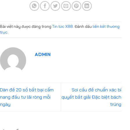
Bài viết này được đăng trong
Tin tức X88
. Đánh dấu
liên kết thường
trực
.
ADMIN
Dàn đề 20 số bất bại cẩm
Soi cầu đề chuẩn xác bí
nang đầu tư lãi ròng mỗi
quyết bắt giải Đặc biệt bách
ngày
trúng