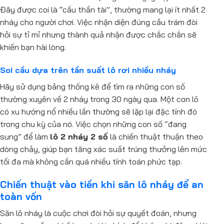
Đây được coi là “cầu thần tài”, thường mang lại ít nhất 2
nháy cho người chơi. Việc nhận diện đúng cầu trám đòi
hỏi sự tỉ mỉ nhưng thành quả nhận được chắc chắn sẽ
khiến bạn hài lòng.
Soi cầu dựa trên tần suất lô rơi nhiều nháy
Hãy sử dụng bảng thống kê để tìm ra những con số
thường xuyên về 2 nháy trong 30 ngày qua. Một con lô
có xu hướng nổ nhiều lần thường sẽ lặp lại đặc tính đó
trong chu kỳ của nó. Việc chọn những con số “đang
sung” để làm
lô 2 nháy 2 số
là chiến thuật thuận theo
dòng chảy, giúp bạn tăng xác suất trúng thưởng lên mức
tối đa mà không cần quá nhiều tính toán phức tạp.
Chiến thuật vào tiền khi săn lô nháy để an
toàn vốn
Săn lô nháy là cuộc chơi đòi hỏi sự quyết đoán, nhưng