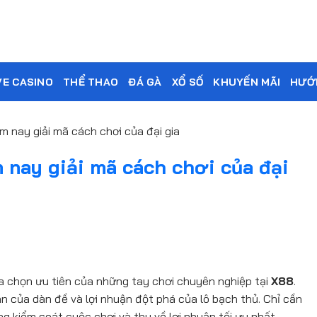
VE CASINO
THỂ THAO
ĐÁ GÀ
XỔ SỐ
KHUYẾN MÃI
HƯỚ
m nay giải mã cách chơi của đại gia
 nay giải mã cách chơi của đại
a chọn ưu tiên của những tay chơi chuyên nghiệp tại
X88
.
àn của dàn đề và lợi nhuận đột phá của lô bạch thủ. Chỉ cần
g kiểm soát cuộc chơi và thu về lợi nhuận tối ưu nhất.