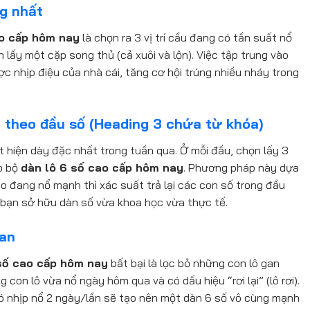
ng nhất
ao cấp hôm nay
là chọn ra 3 vị trí cầu đang có tần suất nổ
n lấy một cặp song thủ (cả xuôi và lộn). Việc tập trung vào
 nhịp điệu của nhà cái, tăng cơ hội trúng nhiều nháy trong
y theo đầu số (Heading 3 chứa từ khóa)
t hiện dày đặc nhất trong tuần qua. Ở mỗi đầu, chọn lấy 3
o bộ
dàn lô 6 số cao cấp hôm nay
. Phương pháp này dựa
o đang nổ mạnh thì xác suất trả lại các con số trong đầu
p bạn sở hữu dàn số vừa khoa học vừa thực tế.
gan
số cao cấp hôm nay
bất bại là lọc bỏ những con lô gan
 con lô vừa nổ ngày hôm qua và có dấu hiệu “rơi lại” (lô rơi).
có nhịp nổ 2 ngày/lần sẽ tạo nên một dàn 6 số vô cùng mạnh