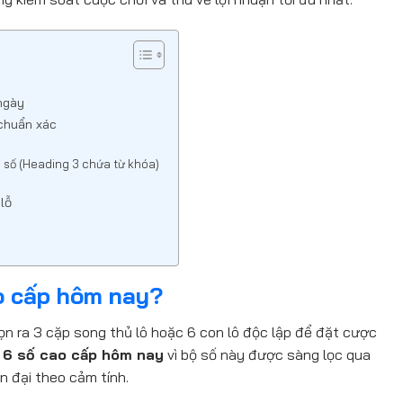
 ngày
 chuẩn xác
 số (Heading 3 chứa từ khóa)
lỗ
ao cấp hôm nay?
chọn ra 3 cặp song thủ lô hoặc 6 con lô độc lập để đặt cược
 6 số cao cấp hôm nay
vì bộ số này được sàng lọc qua
ọn đại theo cảm tính.