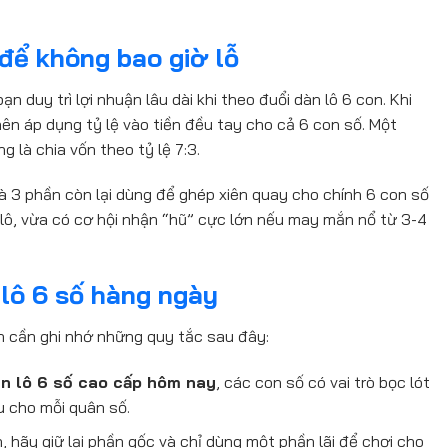
 để không bao giờ lỗ
n duy trì lợi nhuận lâu dài khi theo đuổi dàn lô 6 con. Khi
nên áp dụng tỷ lệ vào tiền đều tay cho cả 6 con số. Một
 là chia vốn theo tỷ lệ 7:3.
à 3 phần còn lại dùng để ghép xiên quay cho chính 6 con số
ừ lô, vừa có cơ hội nhận “hũ” cực lớn nếu may mắn nổ từ 3-4
 lô 6 số hàng ngày
n cần ghi nhớ những quy tắc sau đây:
n lô 6 số cao cấp hôm nay
, các con số có vai trò bọc lót
u cho mỗi quân số.
 hãy giữ lại phần gốc và chỉ dùng một phần lãi để chơi cho