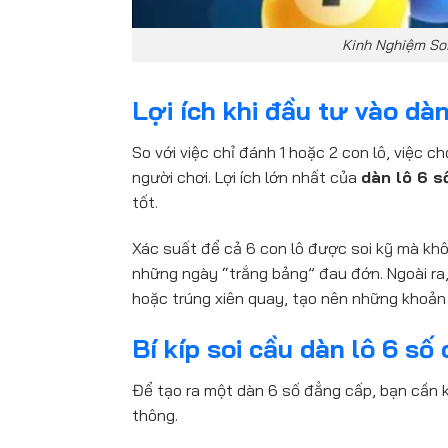
Kinh Nghiệm Soi
Lợi ích khi đầu tư vào dà
So với việc chỉ đánh 1 hoặc 2 con lô, việc 
người chơi. Lợi ích lớn nhất của
dàn lô 6 
tốt.
Xác suất để cả 6 con lô được soi kỹ mà khô
những ngày “trắng bảng” đau đớn. Ngoài ra,
hoặc trúng xiên quay, tạo nên những khoản
Bí kíp soi cầu dàn lô 6 s
Để tạo ra một dàn 6 số đẳng cấp, bạn cần kế
thông.