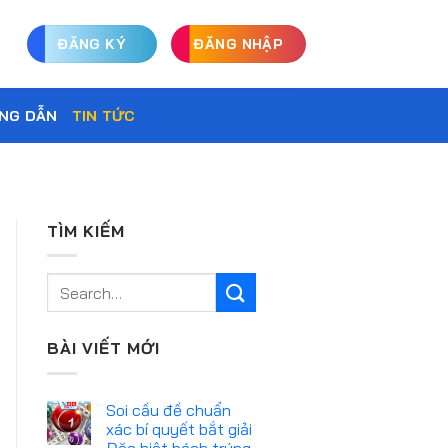
ĐĂNG KÝ
ĐĂNG NHẬP
NG DẪN
TIN TỨC
TÌM KIẾM
BÀI VIẾT MỚI
Soi cầu đề chuẩn
xác bí quyết bắt giải
Đặc biệt bách trúng