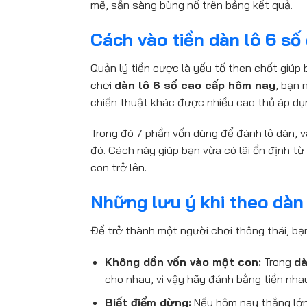
mẽ, sẵn sàng bùng nổ trên bảng kết quả.
Cách vào tiền dàn lô 6 số
Quản lý tiền cược là yếu tố then chốt giúp bạ
chơi
dàn lô 6 số cao cấp hôm nay
, bạn 
chiến thuật khác được nhiều cao thủ áp dụng
Trong đó 7 phần vốn dùng để đánh lô dàn, v
đó. Cách này giúp bạn vừa có lãi ổn định t
con trở lên.
Những lưu ý khi theo dàn
Để trở thành một người chơi thông thái, bạ
Không dồn vốn vào một con:
Trong
dà
cho nhau, vì vậy hãy đánh bằng tiền nha
Biết điểm dừng:
Nếu hôm nay thắng lớn,