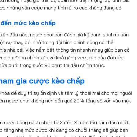
xu hướng hoặc giữ thái độ quan sát thận trọng. Sự tỉnh táo
ược những ván cược mang tính rủi ro cao không đáng có.
 đến mức kèo chấp
 trận đấu nào, người chơi cần đánh giá kỹ danh sách ra sân
ột sự thay đổi nhỏ trong đội hình chính cũng có thể
ía nhà cái. Việc nắm bắt thông tin nhanh nhạy giúp bạn có
hững dự đoán chính xác về khả năng vượt rào của đội cửa
cửa dưới trong suốt 90 phút thi đấu chính thức.
tham gia cược kèo chấp
hóa để duy trì sự ổn định và tâm lý thoải mái cho mọi người
yên người chơi không nên dồn quá 20% tổng số vốn vào một
c cược bằng cách chọn từ 2 đến 3 trận đấu tâm đắc nhất.
c tăng nhẹ mức cược khi đang có chuỗi thắng sẽ giúp bạn