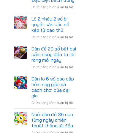
ở
Chức năng bình luận bị tắt
Soi
cầu
Lô 2 nháy 2 số bí
đề
quyết săn cầu nổ
chuẩn
kép từ cao thủ
xác
ở
Chức năng bình luận bị tắt
bí
Lô
quyết
2
bắt
Dàn đề 20 số bất bại
nháy
giải
cẩm nang đầu tư lãi
2
Đặc
ròng mỗi ngày
số
biệt
ở
Chức năng bình luận bị tắt
bí
bách
Dàn
quyết
trúng
đề
săn
Dàn lô 6 số cao cấp
20
cầu
hôm nay giải mã
số
nổ
cách chơi của đại
bất
kép
gia
bại
từ
cẩm
cao
ở
Chức năng bình luận bị tắt
nang
thủ
Dàn
đầu
lô
Nuôi dàn đề 36 con
tư
6
từng ngày chiến
lãi
số
thuật thắng lãi đều
ròng
cao
mỗi
ở
Chức năng bình luận bị tắt
cấp