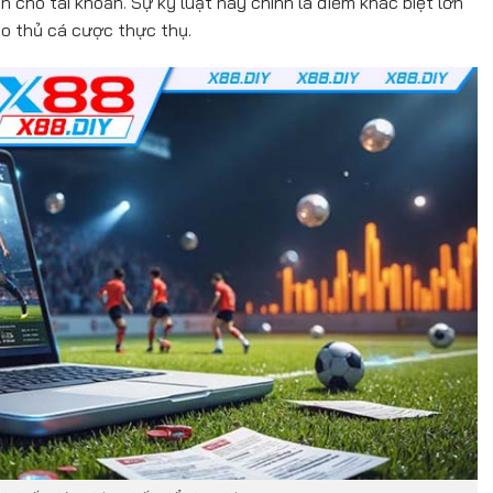
 cho tài khoản. Sự kỷ luật này chính là điểm khác biệt lớn
ao thủ cá cược thực thụ.