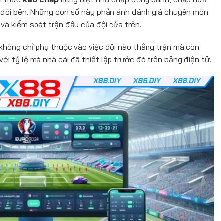
ực đôi bên. Những con số này phản ánh đánh giá chuyên môn
và kiểm soát trận đấu của đội cửa trên.
 không chỉ phụ thuộc vào việc đội nào thắng trận mà còn
i tỷ lệ mà nhà cái đã thiết lập trước đó trên bảng điện tử.