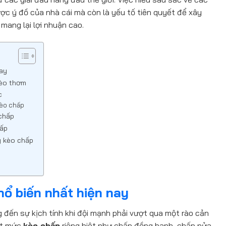
ợc ý đồ của nhà cái mà còn là yếu tố tiên quyết để xây
mang lại lợi nhuận cao.
nay
kèo thơm
c
kèo chấp
 chấp
hấp
g kèo chấp
à
hổ biến nhất hiện nay
g đến sự kịch tính khi đội mạnh phải vượt qua một rào cản
ột mức
kèo chấp
riêng biệt như chấp đồng banh, chấp nửa