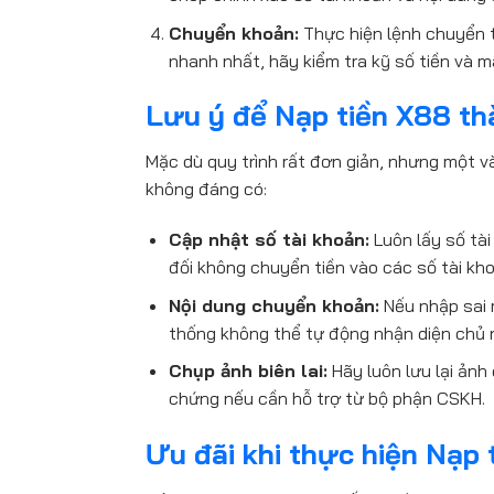
Chuyển khoản:
Thực hiện lệnh chuyển t
nhanh nhất, hãy kiểm tra kỹ số tiền và m
Lưu ý để Nạp tiền X88 th
Mặc dù quy trình rất đơn giản, nhưng một và
không đáng có:
Cập nhật số tài khoản:
Luôn lấy số tài
đối không chuyển tiền vào các số tài kho
Nội dung chuyển khoản:
Nếu nhập sai 
thống không thể tự động nhận diện chủ n
Chụp ảnh biên lai:
Hãy luôn lưu lại ảnh
chứng nếu cần hỗ trợ từ bộ phận CSKH.
Ưu đãi khi thực hiện Nạp 