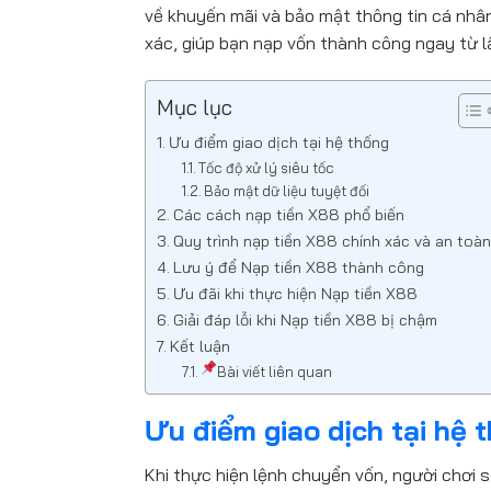
về khuyến mãi và bảo mật thông tin cá nhân
xác, giúp bạn nạp vốn thành công ngay từ l
Mục lục
Ưu điểm giao dịch tại hệ thống
Tốc độ xử lý siêu tốc
Bảo mật dữ liệu tuyệt đối
Các cách nạp tiền X88 phổ biến
Quy trình nạp tiền X88 chính xác và an toàn
Lưu ý để Nạp tiền X88 thành công
Ưu đãi khi thực hiện Nạp tiền X88
Giải đáp lỗi khi Nạp tiền X88 bị chậm
Kết luận
Bài viết liên quan
Ưu điểm giao dịch tại hệ 
Khi thực hiện lệnh chuyển vốn, người chơi s