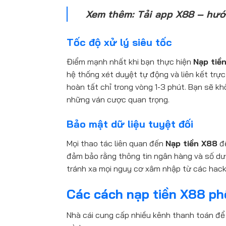
Xem thêm:
Tải app X88
– hướn
Tốc độ xử lý siêu tốc
Điểm mạnh nhất khi bạn thực hiện
Nạp tiề
hệ thống xét duyệt tự động và liên kết trự
hoàn tất chỉ trong vòng 1-3 phút. Bạn sẽ k
những ván cược quan trọng.
Bảo mật dữ liệu tuyệt đối
Mọi thao tác liên quan đến
Nạp tiền X88
đề
đảm bảo rằng thông tin ngân hàng và số dư 
tránh xa mọi nguy cơ xâm nhập từ các hack
Các cách nạp tiền X88 ph
Nhà cái cung cấp nhiều kênh thanh toán để 