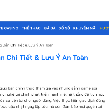
VE CASINO
THỂ THAO
ĐÁ GÀ
XỔ SỐ
KHUYẾN MÃI
HƯỚ
 Dẫn Chi Tiết & Lưu Ý An Toàn
n Chi Tiết & Lưu Ý An Toàn
 giúp bạn chính thức tham gia vào những sảnh game sôi
ông nghệ tài chính phát triển mạnh mẽ, hệ thống đã tích hợp
a sự tiện lợi cho người dùng. Việc thực hiện giao dịch đúng
 được cập nhật ngay lập tức mà còn đảm bảo mọi quyền lợi