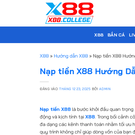
Bỏ
qua
nội
dung
X88
BẮN CÁ
LI
X88
»
Hướng dẫn X88
»
Nạp tiền X88 Hướng
Nạp tiền X88 Hướng Dẫ
ĐĂNG VÀO
THÁNG 12 23, 2025
BỞI
ADMIN
Nạp tiền X88
là bước khởi đầu quan trọng
động và kịch tính tại
X88
. Trong bối cảnh c
đa dạng các kênh thanh toán nhằm tối ưu hó
quy trình không chỉ giúp dòng vốn của bạn