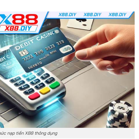
ức nạp tiền X88 thông dụng