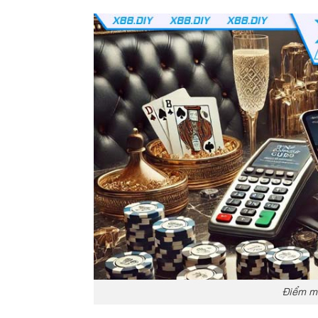
Điểm mạ