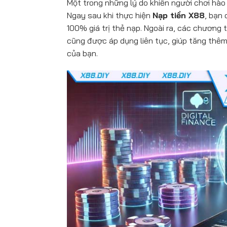
Một trong những lý do khiến người chơi hào 
Ngay sau khi thực hiện
Nạp tiền X88
, bạn
100% giá trị thẻ nạp. Ngoài ra, các chương 
cũng được áp dụng liên tục, giúp tăng thêm
của bạn.