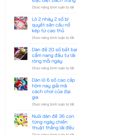
ở
Chức năng bình luận bị tắt
Soi
cầu
Lô 2 nháy 2 số bí
đề
quyết săn cầu nổ
chuẩn
kép từ cao thủ
xác
ở
Chức năng bình luận bị tắt
bí
Lô
quyết
2
bắt
Dàn đề 20 số bất bại
nháy
giải
cẩm nang đầu tư lãi
2
Đặc
ròng mỗi ngày
số
biệt
ở
Chức năng bình luận bị tắt
bí
bách
Dàn
quyết
trúng
đề
săn
Dàn lô 6 số cao cấp
20
cầu
hôm nay giải mã
số
nổ
cách chơi của đại
bất
kép
gia
bại
từ
cẩm
cao
ở
Chức năng bình luận bị tắt
nang
thủ
Dàn
đầu
lô
Nuôi dàn đề 36 con
tư
6
từng ngày chiến
lãi
số
thuật thắng lãi đều
ròng
cao
mỗi
ở
Chức năng bình luận bị tắt
cấp