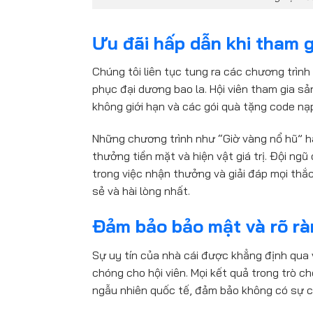
Ưu đãi hấp dẫn khi tham g
Chúng tôi liên tục tung ra các chương trìn
phục đại dương bao la. Hội viên tham gia s
không giới hạn và các gói quà tặng code n
Những chương trình như “Giờ vàng nổ hũ” h
thưởng tiền mặt và hiện vật giá trị. Đội ng
trong việc nhận thưởng và giải đáp mọi thắ
sẻ và hài lòng nhất.
Đảm bảo bảo mật và rõ rà
Sự uy tín của nhà cái được khẳng định qua
chóng cho hội viên. Mọi kết quả trong trò c
ngẫu nhiên quốc tế, đảm bảo không có sự c