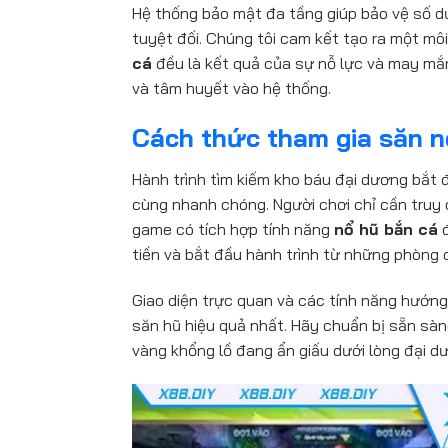
Hệ thống bảo mật đa tầng giúp bảo vệ số dư
tuyệt đối. Chúng tôi cam kết tạo ra một môi 
cá
đều là kết quả của sự nỗ lực và may mắn
và tâm huyết vào hệ thống.
Cách thức tham gia săn n
Hành trình tìm kiếm kho báu đại dương bắt đ
cùng nhanh chóng. Người chơi chỉ cần truy 
game có tích hợp tính năng
nổ hũ bắn cá
đ
tiền và bắt đầu hành trình từ những phòng 
Giao diện trực quan và các tính năng hướn
săn hũ hiệu quả nhất. Hãy chuẩn bị sẵn sà
vàng khổng lồ đang ẩn giấu dưới lòng đại d