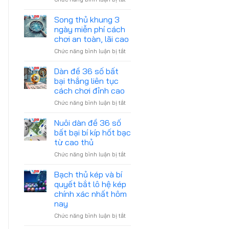
ngày
Nuôi
hôm
dàn
nay
Song thủ khung 3
đề
giải
ngày miễn phí cách
36
mã
chơi an toàn, lãi cao
con
cách
ở
Chức năng bình luận bị tắt
từng
chơi
Song
ngày
của
thủ
chiến
đại
Dàn đề 36 số bất
khung
thuật
gia
bại thắng liên tục
3
thắng
cách chơi đỉnh cao
ngày
lãi
ở
Chức năng bình luận bị tắt
miễn
đều
Dàn
phí
đề
cách
Nuôi dàn đề 36 số
36
chơi
bất bại bí kíp hốt bạc
số
an
từ cao thủ
bất
toàn,
ở
Chức năng bình luận bị tắt
bại
lãi
Nuôi
thắng
cao
dàn
liên
Bạch thủ kép và bí
đề
tục
quyết bắt lô hệ kép
36
cách
chính xác nhất hôm
số
chơi
nay
bất
đỉnh
bại
cao
ở
Chức năng bình luận bị tắt
bí
Bạch