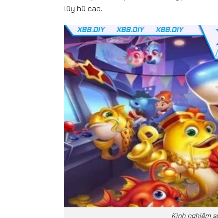
lũy hũ cao.
Kinh nghiệm so