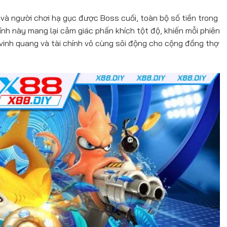
 và người chơi hạ gục được Boss cuối, toàn bộ số tiền trong
ính này mang lại cảm giác phấn khích tột độ, khiến mỗi phiên
vinh quang và tài chính vô cùng sôi động cho cộng đồng thợ