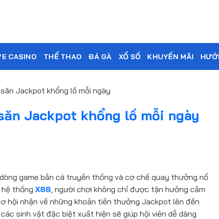
VE CASINO
THỂ THAO
ĐÁ GÀ
XỔ SỐ
KHUYẾN MÃI
HƯỚ
 săn Jackpot khổng lồ mỗi ngày
 săn Jackpot khổng lồ mỗi ngày
 dòng game bắn cá truyền thống và cơ chế quay thưởng nổ
ừ hệ thống
X88
, người chơi không chỉ được tận hưởng cảm
 cơ hội nhận về những khoản tiền thưởng Jackpot lên đến
ác sinh vật đặc biệt xuất hiện sẽ giúp hội viên dễ dàng