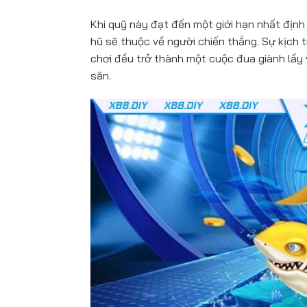
Khi quỹ này đạt đến một giới hạn nhất định
hũ sẽ thuộc về người chiến thắng. Sự kịch t
chơi đều trở thành một cuộc đua giành lấy 
săn.