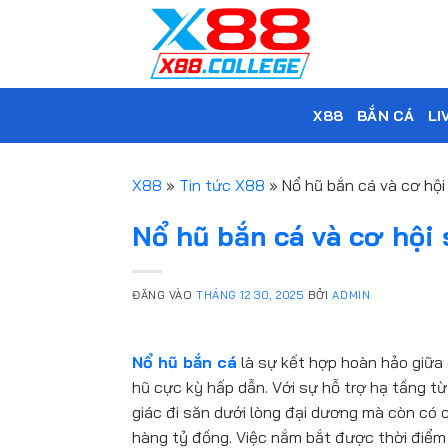
Bỏ
qua
nội
dung
X88
BẮN CÁ
LI
X88
»
Tin tức X88
»
Nổ hũ bắn cá và cơ hội
Nổ hũ bắn cá và cơ hội
ĐĂNG VÀO
THÁNG 12 30, 2025
BỞI
ADMIN
Nổ hũ bắn cá
là sự kết hợp hoàn hảo giữa
hũ cực kỳ hấp dẫn. Với sự hỗ trợ hạ tầng t
giác đi săn dưới lòng đại dương mà còn có
hàng tỷ đồng. Việc nắm bắt được thời điểm c