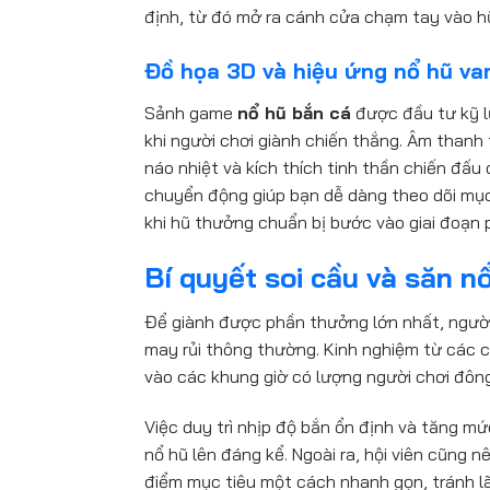
định, từ đó mở ra cánh cửa chạm tay vào h
Đồ họa 3D và hiệu ứng nổ hũ va
Sảnh game
nổ hũ bắn cá
được đầu tư kỹ lư
khi người chơi giành chiến thắng. Âm thanh
náo nhiệt và kích thích tinh thần chiến đấ
chuyển động giúp bạn dễ dàng theo dõi mục
khi hũ thưởng chuẩn bị bước vào giai đoạn p
Bí quyết soi cầu và săn n
Để giành được phần thưởng lớn nhất, người 
may rủi thông thường. Kinh nghiệm từ các 
vào các khung giờ có lượng người chơi đô
Việc duy trì nhịp độ bắn ổn định và tăng mứ
nổ hũ lên đáng kể. Ngoài ra, hội viên cũng 
điểm mục tiêu một cách nhanh gọn, tránh lã